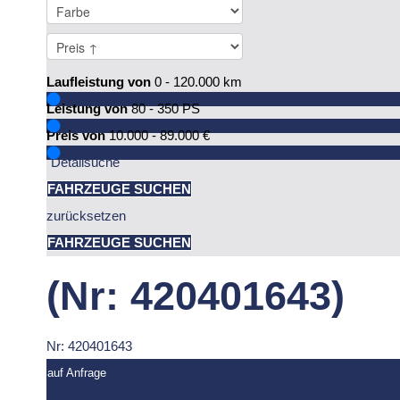
Laufleistung von
0 - 120.000
km
Leistung von
80 - 350
PS
Preis von
10.000 - 89.000
€
Detailsuche
FAHRZEUGE SUCHEN
zurücksetzen
FAHRZEUGE SUCHEN
(Nr: 420401643)
Nr: 420401643
auf Anfrage