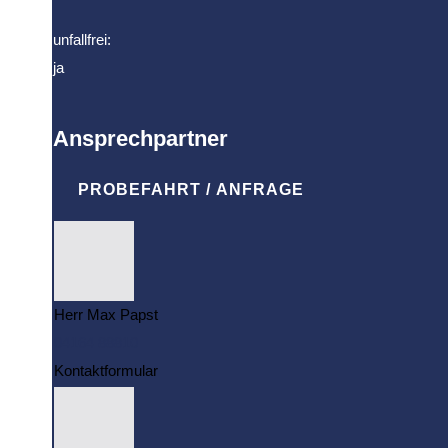
unfallfrei:
ja
Ansprechpartner
PROBEFAHRT / ANFRAGE
Herr Max Papst
04164 88810
Kontaktformular